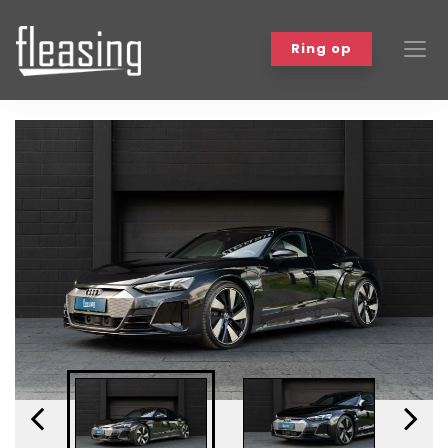
Ring op
Biler
Bilmærker
Om leasing
Varebiler
Workshop
Events
Kundefordele