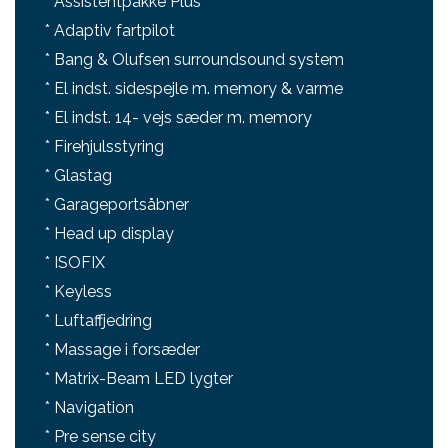
* Assistentpakke Plus
* Adaptiv fartpilot
* Bang & Olufsen surroundsound system
* El indst. sidespejle m. memory & varme
* El indst. 14- vejs sæder m. memory
* Firehjulsstyring
* Glastag
* Garageportsåbner
* Head up display
* ISOFIX
* Keyless
* Luftaffjedring
* Massage i forsæder
* Matrix-Beam LED lygter
* Navigation
* Pre sense city