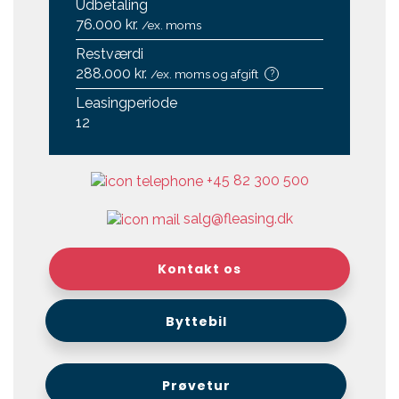
Udbetaling
76.000 kr.
/ex. moms
Restværdi
288.000 kr.
/ex. moms og afgift
?
Leasingperiode
12
+45 82 300 500
salg@fleasing.dk
Kontakt os
Byttebil
Prøvetur