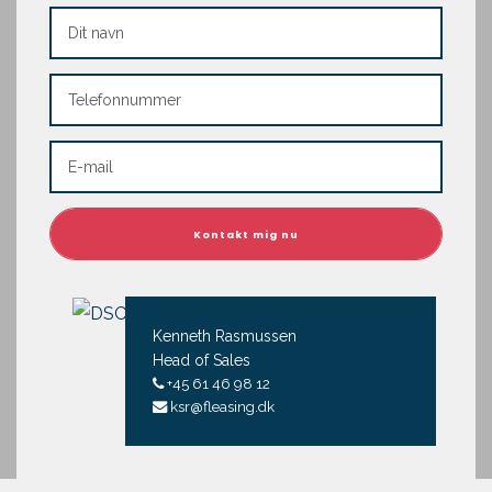
Kenneth Rasmussen
Head of Sales
+45 61 46 98 12
ksr@fleasing.dk