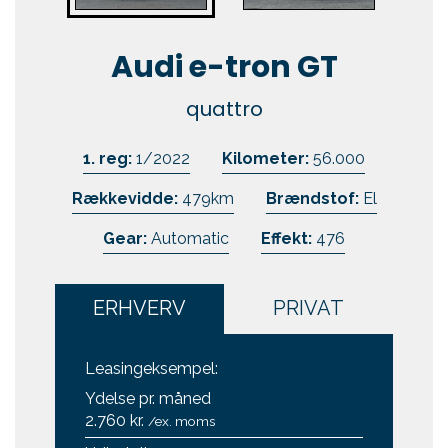
Kontakt
Audi e-tron GT
Skift til os
quattro
1. reg:
1/2022
Kilometer:
56.000
Rækkevidde:
479km
Brændstof:
El
Gear:
Automatic
Effekt:
476
ERHVERV
PRIVAT
Leasingeksempel:
Ydelse pr. måned
2.760 kr.
/ex. moms