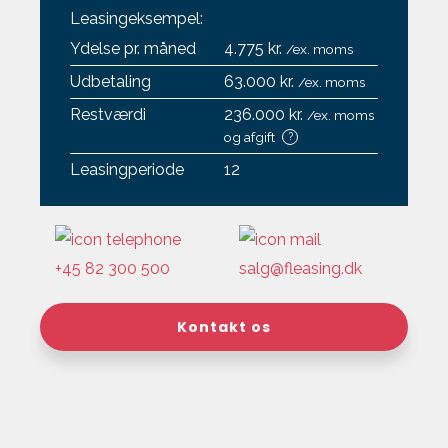
Leasingeksempel:
Ydelse pr. måned
4.775 kr.
/ex. moms
Udbetaling
63.000 kr.
/ex. moms
Restværdi
236.000 kr.
/ex. moms
og afgift
?
Leasingperiode
12
+45 82 300 500
salg@fleasing.dk
Kontakt os