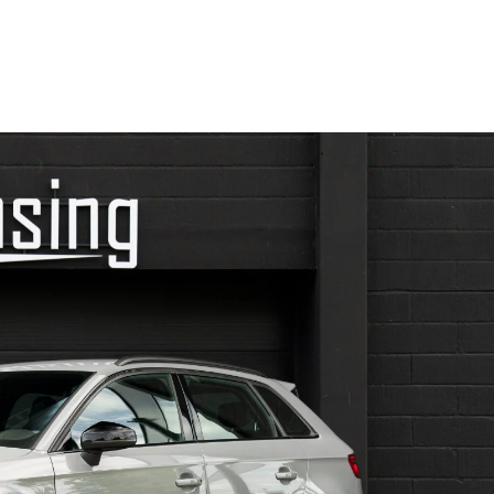
Om leasing
Varebiler
Workshop
Events