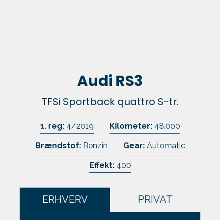
Skift til os
Kundefordele
Kontakt
Audi RS3
TFSi Sportback quattro S-tr.
1. reg:
4/2019
Kilometer:
48.000
Brændstof:
Benzin
Gear:
Automatic
Effekt:
400
ERHVERV
PRIVAT