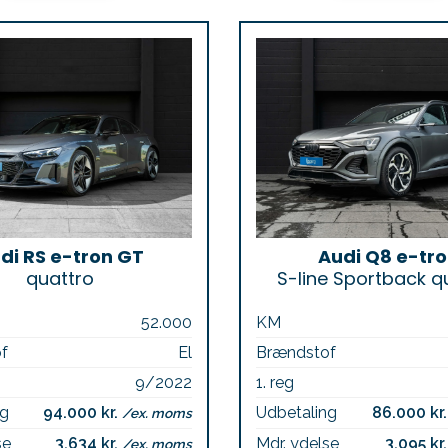
di RS e-tron GT
Audi Q8 e-tr
quattro
S-line Sportback q
52.000
KM
f
El
Brændstof
9/2022
1. reg
ng
94.000 kr.
Udbetaling
86.000 kr
/ex. moms
se
3.634 kr.
Mdr. ydelse
3.095 kr
/ex. moms