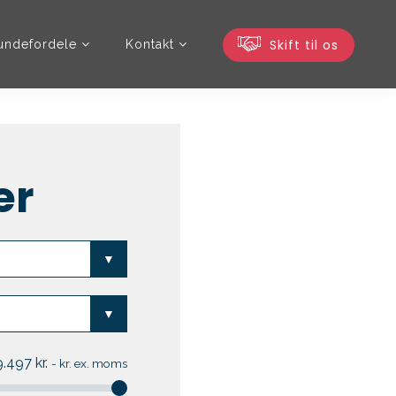
Skift til os
undefordele
Kontakt
er
9.497
kr.
-
kr. ex. moms