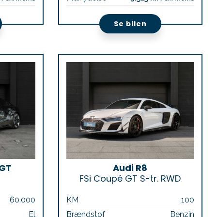
Se bilen
 GT
Audi R8
FSi Coupé GT S-tr. RWD
60.000
KM
100
El
Brændstof
Benzin