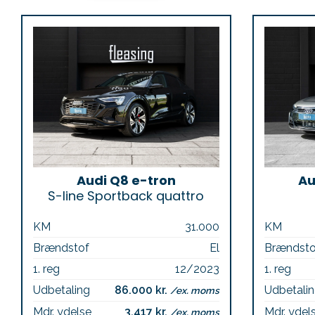
Audi Q8 e-tron
Au
S-line Sportback quattro
KM
31.000
KM
Brændstof
El
Brændsto
1. reg
12/2023
1. reg
Udbetaling
86.000 kr.
Udbetali
/ex. moms
Mdr. ydelse
3.417 kr.
Mdr. ydel
/ex. moms