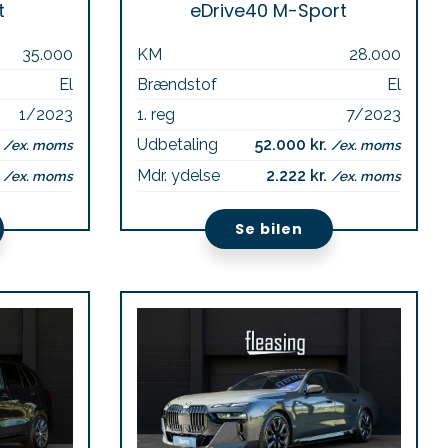
t
eDrive40 M-Sport
35.000
KM
28.000
El
Brændstof
El
1/2023
1. reg
7/2023
.
Udbetaling
52.000 kr.
/ex. moms
/ex. moms
.
Mdr. ydelse
2.222 kr.
/ex. moms
/ex. moms
Se bilen