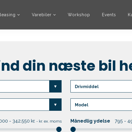
leasing
Varebiler
Workshop
Events
K
ind din næste bil h
000 - 342.550
kr.
Månedlig ydelse
795 - 4
-
kr. ex. moms