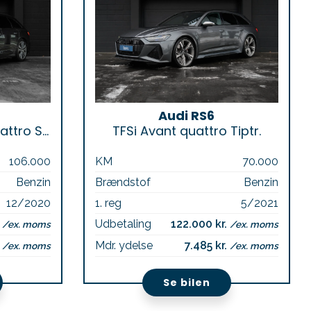
Audi RS6
TFSi e S-line Avant quattro S-tr.
TFSi Avant quattro Tiptr.
106.000
KM
70.000
Benzin
Brændstof
Benzin
12/2020
1. reg
5/2021
.
Udbetaling
122.000 kr.
/ex. moms
/ex. moms
.
Mdr. ydelse
7.485 kr.
/ex. moms
/ex. moms
Se bilen