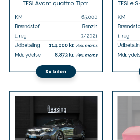
TFSi Avant quattro Tiptr.
KM
65.000
KM
Brændstof
Benzin
Brændsto
1. reg
3/2021
1. reg
Udbetaling
114.000 kr.
Udbetali
/ex. moms
Mdr. ydelse
8.873 kr.
Mdr. ydel
/ex. moms
Se bilen