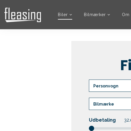
Biler
Bilmærker
Om 
F
Udbetaling
32.