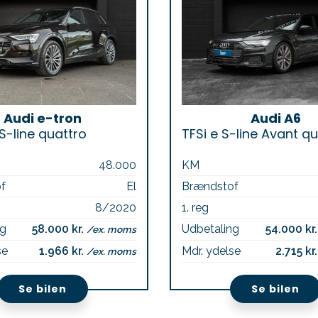
Audi e-tron
Audi A6
S-line quattro
48.000
KM
f
El
Brændstof
8/2020
1. reg
ng
58.000 kr.
Udbetaling
54.000 kr
/ex. moms
se
1.966 kr.
Mdr. ydelse
2.715 kr
/ex. moms
Se bilen
Se bilen