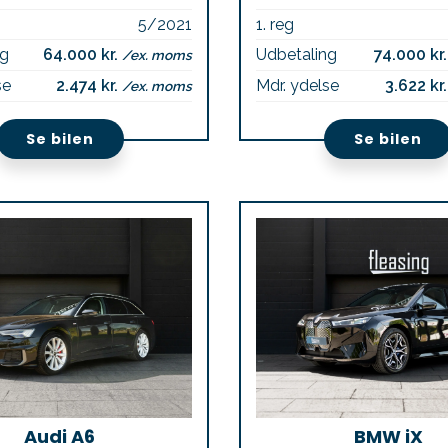
5/2021
1. reg
ng
64.000 kr.
Udbetaling
74.000 kr
/ex. moms
se
2.474 kr.
Mdr. ydelse
3.622 kr
/ex. moms
Se bilen
Se bilen
Audi A6
BMW iX