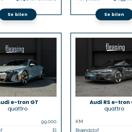
Se bilen
Se bilen
udi e-tron GT
Audi RS e-tron
quattro
quattro
99.000
KM
f
El
Brændstof