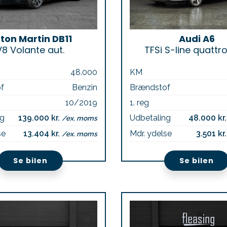
ton Martin DB11
Audi A6
V8 Volante aut.
TFSi S-line quattro
48.000
KM
f
Benzin
Brændstof
10/2019
1. reg
ng
139.000 kr.
Udbetaling
48.000 kr
/ex. moms
se
13.404 kr.
Mdr. ydelse
3.501 kr
/ex. moms
Se bilen
Se bilen