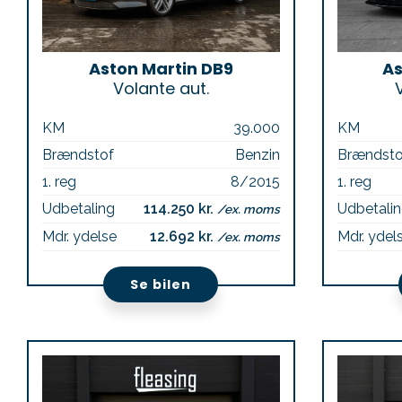
Aston Martin DB9
As
Volante aut.
KM
39.000
KM
Brændstof
Benzin
Brændsto
1. reg
8/2015
1. reg
Udbetaling
114.250 kr.
Udbetali
/ex. moms
Mdr. ydelse
12.692 kr.
Mdr. ydel
/ex. moms
Se bilen