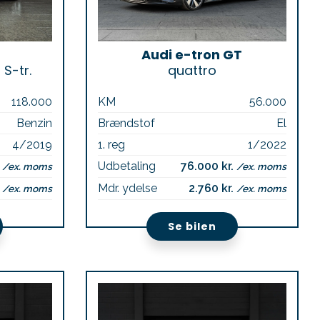
Audi e-tron GT
 S-tr.
quattro
118.000
KM
56.000
Benzin
Brændstof
El
4/2019
1. reg
1/2022
.
Udbetaling
76.000 kr.
/ex. moms
/ex. moms
.
Mdr. ydelse
2.760 kr.
/ex. moms
/ex. moms
Se bilen