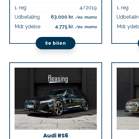
1. reg
4/2019
1. reg
Udbetaling
63.000 kr.
Udbetali
/ex. moms
Mdr. ydelse
4.775 kr.
Mdr. ydel
/ex. moms
Se bilen
Audi RS6