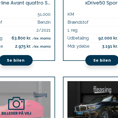
TFSi e S-line Avant quattro S-tr.
xDrive50 Spor
51.000
KM
f
Benzin
Brændstof
2/2021
1. reg
ng
63.800 kr.
Udbetaling
92.000 kr
/ex. moms
se
2.975 kr.
Mdr. ydelse
3.191 kr
/ex. moms
Se bilen
Se bilen