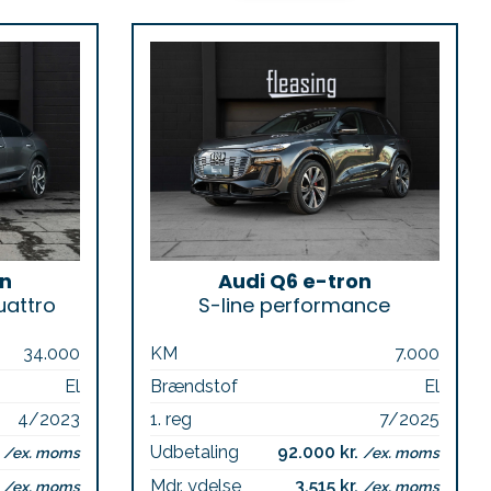
on
Audi Q6 e-tron
uattro
S-line performance
34.000
KM
7.000
El
Brændstof
El
4/2023
1. reg
7/2025
.
Udbetaling
92.000 kr.
/ex. moms
/ex. moms
.
Mdr. ydelse
3.515 kr.
/ex. moms
/ex. moms