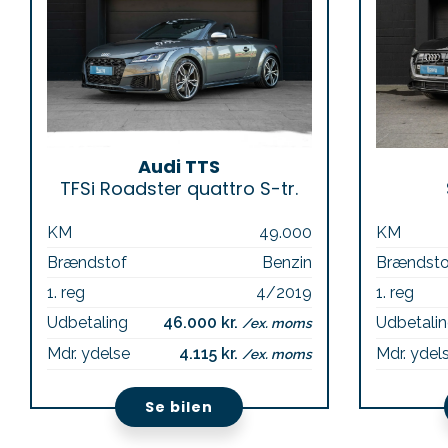
Audi TTS
TFSi Roadster quattro S-tr.
KM
49.000
KM
Brændstof
Benzin
Brændsto
1. reg
4/2019
1. reg
Udbetaling
46.000 kr.
Udbetali
/ex. moms
Mdr. ydelse
4.115 kr.
Mdr. ydel
/ex. moms
Se bilen