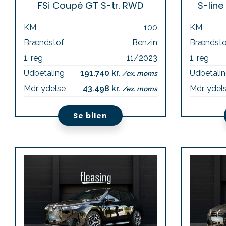
FSi Coupé GT S-tr. RWD
S-lin
KM
100
KM
Brændstof
Benzin
Brændsto
1. reg
11/2023
1. reg
Udbetaling
191.740 kr.
Udbetali
/ex. moms
Mdr. ydelse
43.498 kr.
Mdr. ydel
/ex. moms
Se bilen