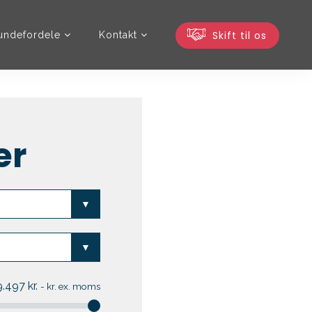
Skift til os
undefordele
Kontakt
er
9.497
kr.
-
kr. ex. moms