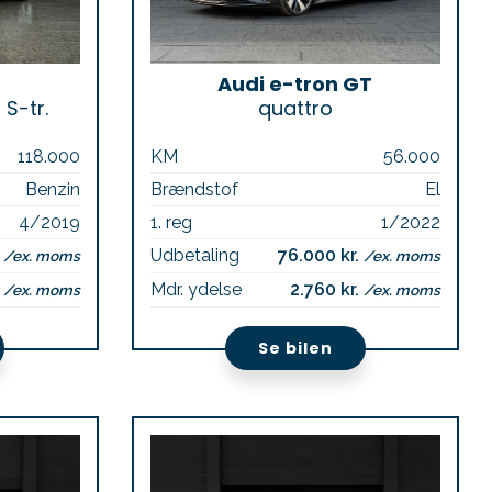
Audi e-tron GT
 S-tr.
quattro
118.000
KM
56.000
Benzin
Brændstof
El
4/2019
1. reg
1/2022
.
Udbetaling
76.000 kr.
/ex. moms
/ex. moms
.
Mdr. ydelse
2.760 kr.
/ex. moms
/ex. moms
Se bilen