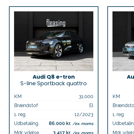
Audi Q8 e-tron
Au
S-line Sportback quattro
KM
31.000
KM
Brændstof
El
Brændsto
1. reg
12/2023
1. reg
Udbetaling
86.000 kr.
Udbetali
/ex. moms
Mdr. ydelse
3.417 kr.
Mdr. ydel
/ex. moms