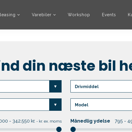
leasing
Varebiler
Workshop
Events
K
ind din næste bil h
000 - 342.550
kr.
Månedlig ydelse
795 - 4
-
kr. ex. moms