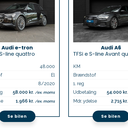
Audi e-tron
Audi A6
S-line quattro
48.000
KM
f
El
Brændstof
8/2020
1. reg
ng
58.000 kr.
Udbetaling
54.000 kr
/ex. moms
se
1.966 kr.
Mdr. ydelse
2.715 kr
/ex. moms
Se bilen
Se bilen