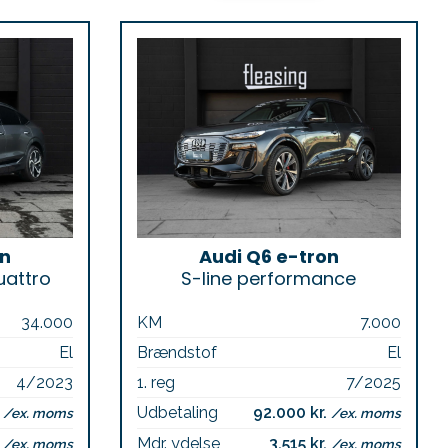
on
Audi Q6 e-tron
uattro
S-line performance
34.000
KM
7.000
El
Brændstof
El
4/2023
1. reg
7/2025
.
Udbetaling
92.000 kr.
/ex. moms
/ex. moms
.
Mdr. ydelse
3.515 kr.
/ex. moms
/ex. moms