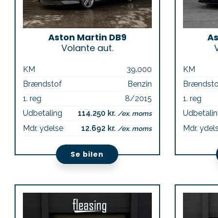
Aston Martin DB9
As
Volante aut.
KM
39.000
KM
Brændstof
Benzin
Brændsto
1. reg
8/2015
1. reg
Udbetaling
114.250 kr.
Udbetali
/ex. moms
Mdr. ydelse
12.692 kr.
Mdr. ydel
/ex. moms
Se bilen