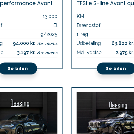
e performance Avant
13.000
KM
f
El
Brændstof
9/2025
1. reg
ng
94.000 kr.
Udbetaling
63.800 kr
/ex. moms
se
3.197 kr.
Mdr. ydelse
2.975 kr
/ex. moms
Se bilen
Se bilen