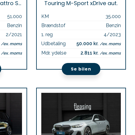
TFSi e S-line Avant quattro S-tr.
Touring M-Sport xDrive aut.
51.000
KM
35.000
Benzin
Brændstof
Benzin
2/2021
1. reg
4/2023
.
Udbetaling
50.000 kr.
/ex. moms
/ex. moms
.
Mdr. ydelse
2.811 kr.
/ex. moms
/ex. moms
Se bilen