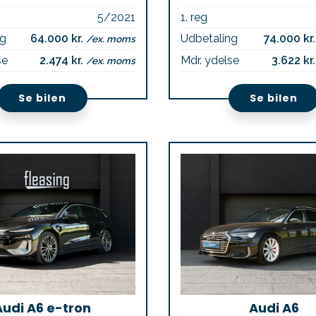
5/2021
1. reg
ng
64.000 kr.
Udbetaling
74.000 kr
/ex. moms
se
2.474 kr.
Mdr. ydelse
3.622 kr
/ex. moms
Se bilen
Se bilen
Audi A6 e-tron
Audi A6