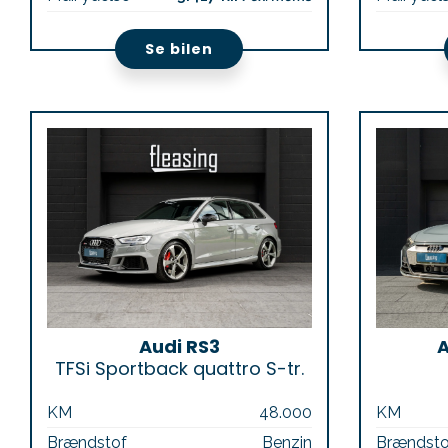
Se bilen
Audi RS3
A
TFSi Sportback quattro S-tr.
KM
48.000
KM
Brændstof
Benzin
Brændsto