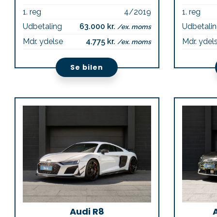
1. reg
4/2019
1. reg
Udbetaling
63.000 kr.
Udbetali
/ex. moms
Mdr. ydelse
4.775 kr.
Mdr. ydel
/ex. moms
Se bilen
Audi R8