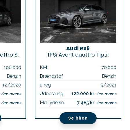
Audi RS6
TFSi e S-line Avant quattro S-tr.
TFSi Avant quattro Tiptr.
106.000
KM
70.000
Benzin
Brændstof
Benzin
12/2020
1. reg
5/2021
.
Udbetaling
122.000 kr.
/ex. moms
/ex. moms
.
Mdr. ydelse
7.485 kr.
/ex. moms
/ex. moms
Se bilen