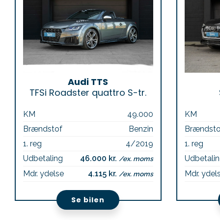
Audi TTS
TFSi Roadster quattro S-tr.
KM
49.000
KM
Brændstof
Benzin
Brændsto
1. reg
4/2019
1. reg
Udbetaling
46.000 kr.
Udbetali
/ex. moms
Mdr. ydelse
4.115 kr.
Mdr. ydel
/ex. moms
Se bilen