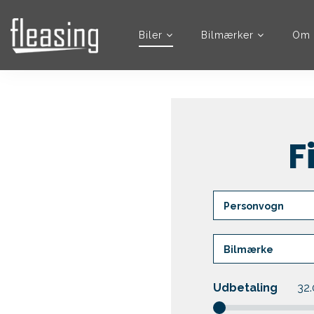
Biler
Bilmærker
Om 
F
Udbetaling
32.