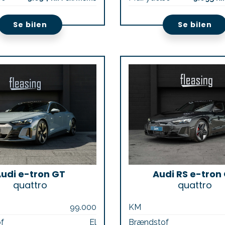
Se bilen
Se bilen
udi e-tron GT
Audi RS e-tron
quattro
quattro
99.000
KM
f
El
Brændstof