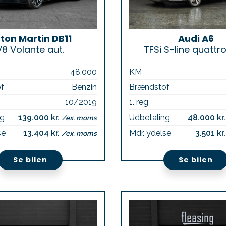
ton Martin DB11
Audi A6
V8 Volante aut.
TFSi S-line quattro
48.000
KM
f
Benzin
Brændstof
10/2019
1. reg
ng
139.000 kr.
Udbetaling
48.000 kr
/ex. moms
se
13.404 kr.
Mdr. ydelse
3.501 kr
/ex. moms
Se bilen
Se bilen