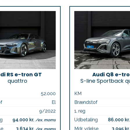
di RS e-tron GT
Audi Q8 e-tr
quattro
S-line Sportback q
52.000
KM
f
El
Brændstof
9/2022
1. reg
ng
94.000 kr.
Udbetaling
86.000 kr
/ex. moms
se
3.634 kr.
Mdr. ydelse
3.095 kr
/ex. moms