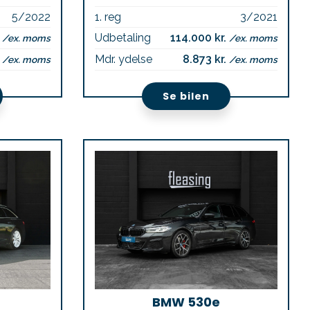
5/2022
1. reg
3/2021
.
Udbetaling
114.000 kr.
/ex. moms
/ex. moms
.
Mdr. ydelse
8.873 kr.
/ex. moms
/ex. moms
Se bilen
BMW 530e