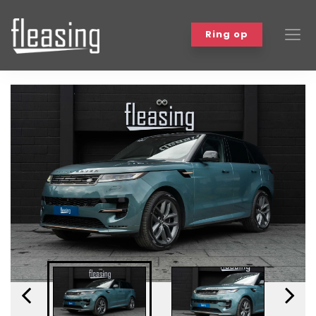
Ring op
Biler
Bilmærker
Om leasing
Varebiler
Workshop
Events
Kundefordele