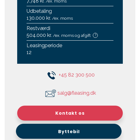
7.748 kr.
/ex. moms
Udbetaling
130.000 kr.
/ex. moms
Restværdi
504.000 kr.
/ex. moms og afgift
?
Leasingperiode
12
+45 82 300 500
salg@fleasing.dk
Kontakt os
Byttebil