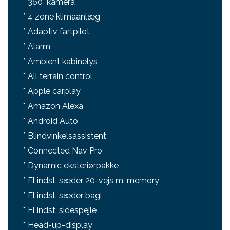
* 360° kamera
* 4 zone klimaanlæg
* Adaptiv fartpilot
* Alarm
* Ambient kabinelys
* All terrain control
* Apple carplay
* Amazon Alexa
* Android Auto
* Blindvinkelsassistent
* Connected Nav Pro
* Dynamic eksteriørpakke
* El indst. sæder 20-vejs m. memory
* El indst. sæder bagi
* El indst. sidespejle
* Head-up-display