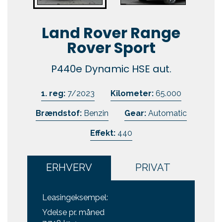
Kontakt
Land Rover Range
Skift til os
Rover Sport
P440e Dynamic HSE aut.
1. reg:
7/2023
Kilometer:
65.000
Brændstof:
Benzin
Gear:
Automatic
Effekt:
440
ERHVERV
PRIVAT
Leasingeksempel:
Ydelse pr. måned