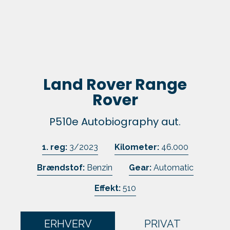
Skift til os
Kundefordele
Kontakt
Land Rover Range
Rover
P510e Autobiography aut.
1. reg:
3/2023
Kilometer:
46.000
Brændstof:
Benzin
Gear:
Automatic
Effekt:
510
ERHVERV
PRIVAT