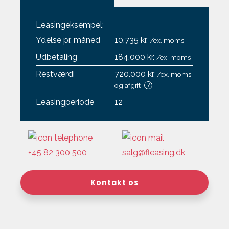
Leasingeksempel:
Ydelse pr. måned
10.735 kr.
/ex. moms
Udbetaling
184.000 kr.
/ex. moms
Restværdi
720.000 kr.
/ex. moms
og afgift
?
Leasingperiode
12
+45 82 300 500
salg@fleasing.dk
Kontakt os