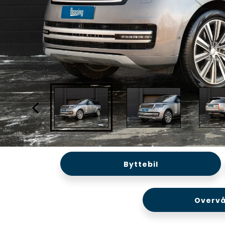
Byttebil
Overvå