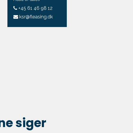
+45 61 46 98 12
ksr@fleasing.dk
e siger