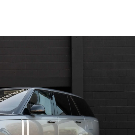
r
Om leasing
Varebiler
Workshop
Events