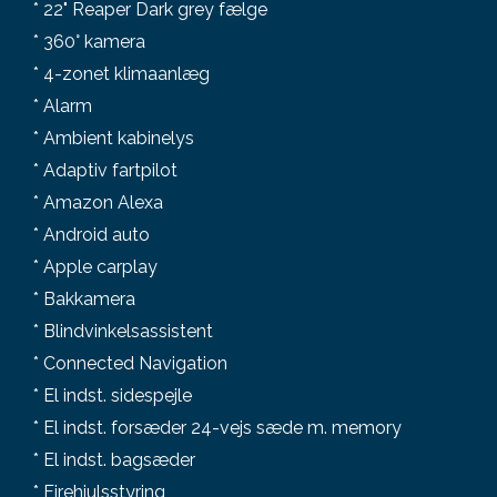
* 22" Reaper Dark grey fælge
* 360° kamera
* 4-zonet klimaanlæg
* Alarm
* Ambient kabinelys
* Adaptiv fartpilot
* Amazon Alexa
* Android auto
* Apple carplay
* Bakkamera
* Blindvinkelsassistent
* Connected Navigation
* El indst. sidespejle
* El indst. forsæder 24-vejs sæde m. memory
* El indst. bagsæder
* Firehjulsstyring