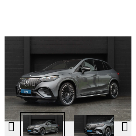
Ring op
Biler
Bilmærker
Om leasing
Varebiler
Workshop
Events
Kundefordele