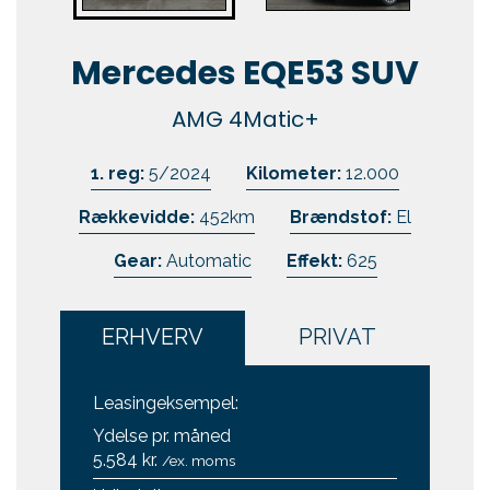
Kontakt
Mercedes EQE53 SUV
Skift til os
AMG 4Matic+
1. reg:
5/2024
Kilometer:
12.000
Rækkevidde:
452km
Brændstof:
El
Gear:
Automatic
Effekt:
625
ERHVERV
PRIVAT
Leasingeksempel:
Ydelse pr. måned
5.584 kr.
/ex. moms