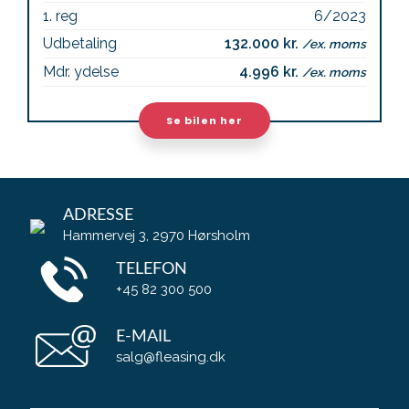
1. reg
6/2023
Udbetaling
132.000 kr.
/ex. moms
Mdr. ydelse
4.996 kr.
/ex. moms
Se bilen her
ADRESSE
Hammervej 3, 2970 Hørsholm
TELEFON
+45 82 300 500
E-MAIL
salg@fleasing.dk