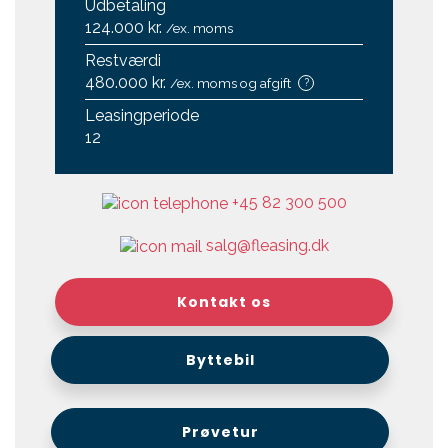
Udbetaling
124.000 kr.
/ex. moms
Restværdi
480.000 kr.
/ex. moms og afgift
?
Leasingperiode
12
+45 82 300 500
salg@fleasing.dk
Kontakt os
Byttebil
Prøvetur