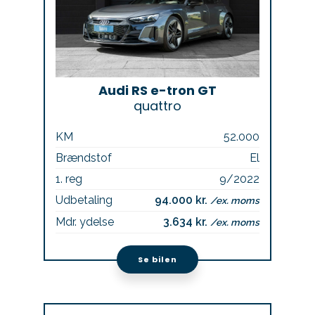
Audi RS e-tron GT
quattro
KM
52.000
Brændstof
El
1. reg
9/2022
Udbetaling
94.000 kr.
/ex. moms
Mdr. ydelse
3.634 kr.
/ex. moms
Se bilen