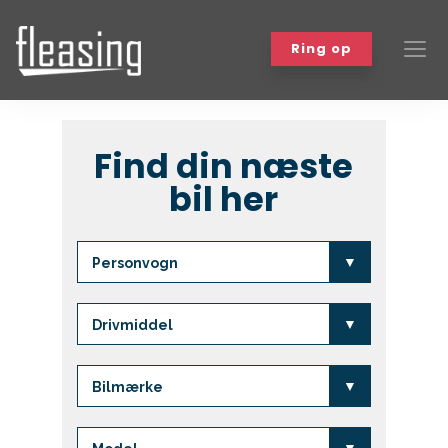
Ring op
Biler
Find din næste
bil her
Bilmærker
Om leasing
Varebiler
Workshop
Events
Kundefordele