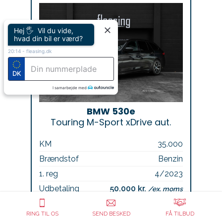
Hej 🖐 Vil du vide,
hvad din bil er værd?
20:14
-
fleasing.dk
DK
I samarbejde med
BMW 530e
Touring M-Sport xDrive aut.
KM
35.000
Brændstof
Benzin
1. reg
4/2023
Udbetaling
50.000 kr.
/ex. moms
Mdr. ydelse
2.811 kr.
/ex. moms