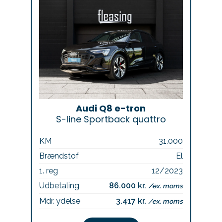
Audi Q8 e-tron
S-line Sportback quattro
KM
31.000
Brændstof
El
1. reg
12/2023
Udbetaling
86.000 kr.
/ex. moms
Mdr. ydelse
3.417 kr.
/ex. moms