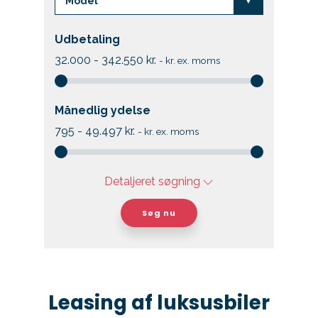
Kontakt
Udbetaling
Skift til os
32.000 - 342.550
kr.
-
kr. ex. moms
Månedlig ydelse
795 - 49.497
kr.
-
kr. ex. moms
Detaljeret søgning
Søg nu
Leasing af luksusbiler