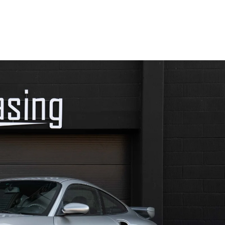
r
Om leasing
Varebiler
Workshop
Events