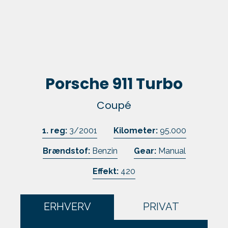
Skift til os
Kundefordele
Kontakt
Porsche 911 Turbo
Coupé
1. reg:
3/2001
Kilometer:
95.000
Brændstof:
Benzin
Gear:
Manual
Effekt:
420
ERHVERV
PRIVAT