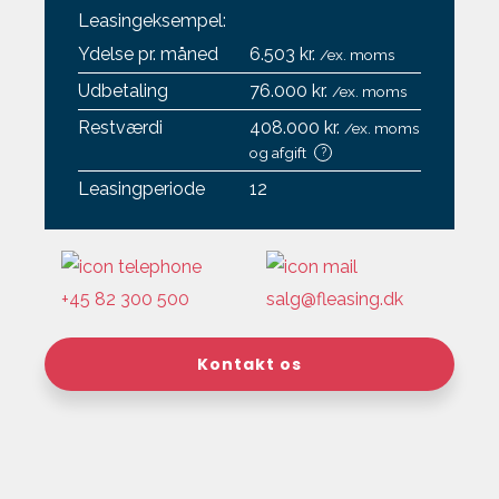
Leasingeksempel:
Ydelse pr. måned
6.503 kr.
/ex. moms
Udbetaling
76.000 kr.
/ex. moms
Restværdi
408.000 kr.
/ex. moms
og afgift
?
Leasingperiode
12
+45 82 300 500
salg@fleasing.dk
Kontakt os