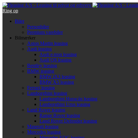
Ring op
Biler
Personbiler
Premium varebiler
Bilmærker
Aston Martin leasing
Audi leasing
Audi e-tron leasing
Audi Q8 leasing
Bentley leasing
BMW leasing
BMW iX3 leasing
BMW X5 leasing
Ferrari leasing
Lamborghini leasing
Lamborghini Huracán leasing
Lamborghini Urus leasing
Land Rover leasing
Range Rover leasing
Land Rover Defender leasing
Maserati leasing
Mercedes leasing
Mercedes EQC leasing