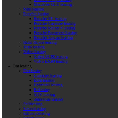
Mercedes GLE leasing
Mini leasing
Porsche leasing
Porsche 911 leasing
Porsche Cayenne leasing
Porsche Macan 4 leasing
Porsche Panamera leasing
Porsche Taycan leasing
Rolls-Royce leasing
Tesla leasing
Volvo leasing
Volvo XC90 leasing
Volvo EX90 leasing
Om leasing
Flexleasing
Cabriolet leasing
Elbil leasing
Hybridbil leasing
Releasing
SUV leasing
Stationcar leasing
Splitleasing
Sæsonleasing
Erhvervsleasing