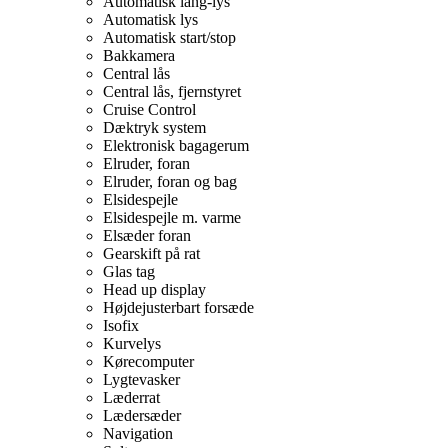
Automatisk lang-lys
Automatisk lys
Automatisk start/stop
Bakkamera
Central lås
Central lås, fjernstyret
Cruise Control
Dæktryk system
Elektronisk bagagerum
Elruder, foran
Elruder, foran og bag
Elsidespejle
Elsidespejle m. varme
Elsæder foran
Gearskift på rat
Glas tag
Head up display
Højdejusterbart forsæde
Isofix
Kurvelys
Kørecomputer
Lygtevasker
Læderrat
Lædersæder
Navigation