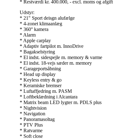
* Restværdi kr. 400.000, - excl. moms og afgift
Udstyr:
* 21" Sport deisgn alufælge
* 4-zonet klimaanlæg
* 360° kamera
* Alarm
* Apple carplay
* Adaptiv fartpilot m. InnoDrive
* Bagakselstyring
* El indst. sidespejle m. memory & varme
* El indst. 18-vejs sæder m. memory
* Garageportsåbning
* Head up display
* Keyless entry & go
* Keramiske bremser
* Luftaffjedring m. PASM
* Loftbeklædning i Alcantara
* Matrix beam LED lygter m. PDLS plus
* Nightvision
* Navigation
* Panoramasoltag
* PTV Plus
* Ratvarme
* Soft close