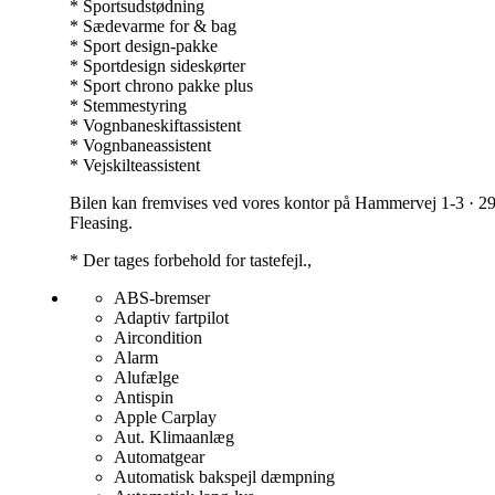
* Sportsudstødning
* Sædevarme for & bag
* Sport design-pakke
* Sportdesign sideskørter
* Sport chrono pakke plus
* Stemmestyring
* Vognbaneskiftassistent
* Vognbaneassistent
* Vejskilteassistent
Bilen kan fremvises ved vores kontor på Hammervej 1-3 · 297
Fleasing.
* Der tages forbehold for tastefejl.,
ABS-bremser
Adaptiv fartpilot
Aircondition
Alarm
Alufælge
Antispin
Apple Carplay
Aut. Klimaanlæg
Automatgear
Automatisk bakspejl dæmpning