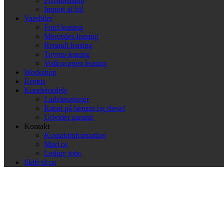
Privatleasing
Import af bil
Varebiler
Ford leasing
Mercedes leasing
Renault leasing
Toyota leasing
Volkswagen leasing
Workshop
Events
Kundefordele
Ladeløsninger
Rabat på benzin og diesel
Udvidet garanti
Kontakt
Kontaktinformation
Mød os
Ledige jobs
Skift til os