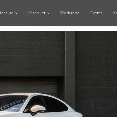
leasing
Varebiler
Workshop
Events
K