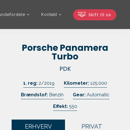
Skift til os
undefordele
Kontakt
Porsche Panamera
Turbo
PDK
1. reg:
2/2019
Kilometer:
125.000
Brændstof:
Benzin
Gear:
Automatic
Effekt:
550
ERHVERV
PRIVAT