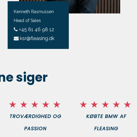
Kenneth Rasmussen
Head of Sales
+45 61 46 98 12
ksr@fleasing.dk
e siger
TROVÆRDIGHED OG
KØBTE BMW AF
PASSION
FLEASING