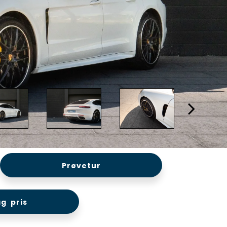
Prøvetur
g pris