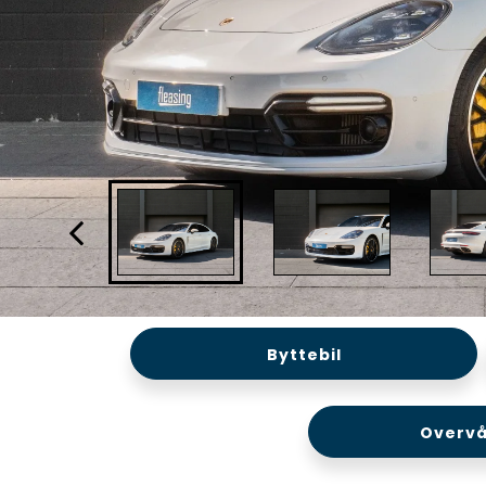
Byttebil
Overvå