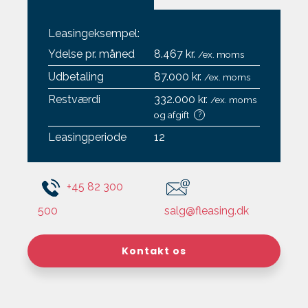
Leasingeksempel:
Ydelse pr. måned
8.467 kr.
/ex. moms
Udbetaling
87.000 kr.
/ex. moms
Restværdi
332.000 kr.
/ex. moms
og afgift
?
Leasingperiode
12
+45 82 300
500
salg@fleasing.dk
Kontakt os