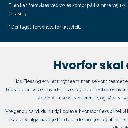
Bilen kan fremvises ved vores kontor på Hammervej 1-3 · 
Fleasing.
* Der tages forbehold for tastefejl.,,
Hvorfor skal
Hos Fleasing er vi et ungt team, men selvom teamet er u
bilbranchen. Vi ved, hvad vi laver, og vi bestræber os hver 
steder. Vi er selvfinansierende, og så er vi sa
Vælger du os, vil du hurtigt opleve, hvor stor fleksibilitet v
årsag er vi tilgængelige for dig både morgen og aften. Du 
dig hel