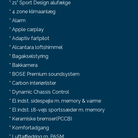
* 21" Sport Design alufælge
* 4 zone klimaanlæg
* Alarm
* Apple carplay
* Adaptiv fartpilot
* Alcantara loftshimmel
* Bagakselstyring
* Bakkamera
* BOSE Premium soundsystem
* Carbon interiørlister
* Dynamic Chassis Control
* El indst. sidespejle m. memory & varme
* El indst. 18-vejs sportssæder m. memory
* Keramiske bremser(PCCB)
* Komfortadgang
* Luftaffjedring m. PASM