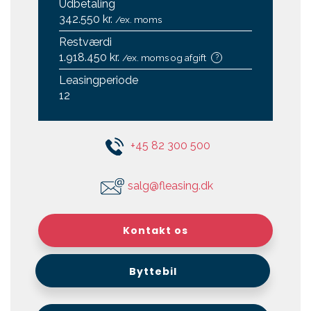
Udbetaling
342.550 kr.
/ex. moms
Restværdi
1.918.450 kr.
/ex. moms og afgift
?
Leasingperiode
12
+45 82 300 500
salg@fleasing.dk
Kontakt os
Byttebil