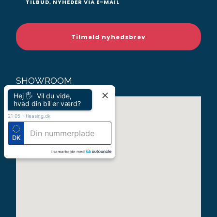
TILBUD, NYHEDER VIA E-MAIL
SHOWROOM
Hej 🖐 Vil du vide,
hvad din bil er værd?
21:05
-
fleasing.dk
DK
I samarbejde med