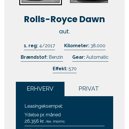
Kontakt
Rolls-Royce Dawn
Skift til os
aut.
1. reg:
4/2017
Kilometer:
38.000
Brændstof:
Benzin
Gear:
Automatic
Effekt:
570
ERHVERV
PRIVAT
Leasingeksempel:
Ydelse pr. måned
26.356 kr.
/ex. moms