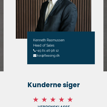
Kenneth Rasmussen
Head of Sales
+45 61 46 98 12
ksr@fleasing.dk
Kunderne siger