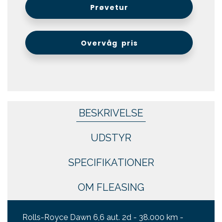
Prøvetur
Overvåg pris
BESKRIVELSE
UDSTYR
SPECIFIKATIONER
OM FLEASING
Rolls-Royce Dawn 6,6 aut. 2d - 38.000 km -