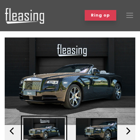
Ring op
Biler
Bilmærker
Om leasing
Varebiler
Workshop
Events
Kundefordele