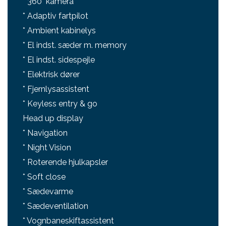
* 360° kamera
* Adaptiv fartpilot
* Ambient kabinelys
* El indst. sæder m. memory
* El indst. sidespejle
* Elektrisk dører
* Fjernlysassistent
* Keyless entry & go
Head up display
* Navigation
* Night Vision
* Roterende hjulkapsler
* Soft close
* Sædevarme
* Sædeventilation
* Vognbaneskiftassistent