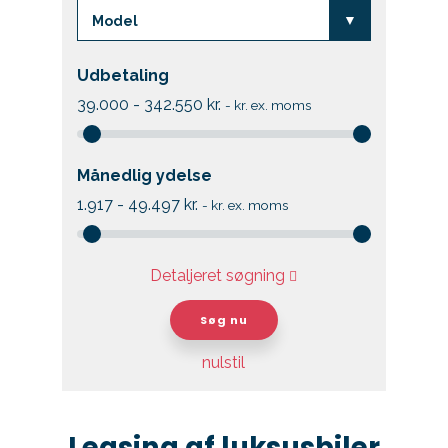
Kontakt
Udbetaling
Skift til os
39.000 - 342.550
kr.
-
kr. ex. moms
Månedlig ydelse
1.917 - 49.497
kr.
-
kr. ex. moms
Detaljeret søgning
Søg nu
nulstil
Leasing af luksusbiler