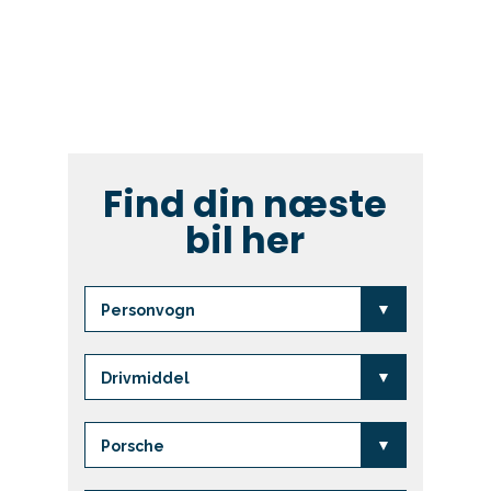
Ring op
Biler
Find din næste
Bilmærker
bil her
Om leasing
Varebiler
Workshop
Events
Kundefordele