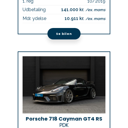
1. reg
10/2019
Udbetaling
141.000 kr.
/ex. moms
Mdr. ydelse
10.911 kr.
/ex. moms
Se bilen
Porsche 718 Cayman GT4 RS
PDK