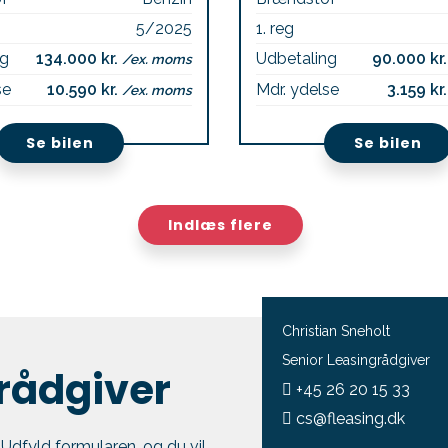
5/2025
1. reg
ng
134.000 kr.
Udbetaling
90.000 kr
/ex. moms
se
10.590 kr.
Mdr. ydelse
3.159 kr
/ex. moms
Se bilen
Se bilen
Indlæs flere
Christian Sneholt
Senior Leasingrådgiver
 rådgiver
+45 26 20 15 33
cs@fleasing.dk
. Udfyld formularen, og du vil