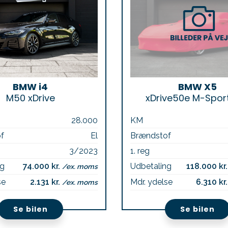
BMW i4
BMW X5
M50 xDrive
xDrive50e M-Sport
28.000
KM
f
El
Brændstof
3/2023
1. reg
ng
74.000 kr.
Udbetaling
118.000 kr
/ex. moms
se
2.131 kr.
Mdr. ydelse
6.310 kr
/ex. moms
Se bilen
Se bilen