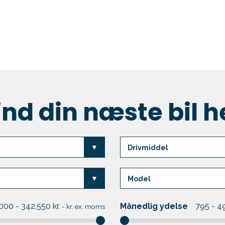
Om leasing
Varebiler
Workshop
Events
ind din næste bil h
000 - 342.550
kr.
Månedlig ydelse
795 - 4
-
kr. ex. moms