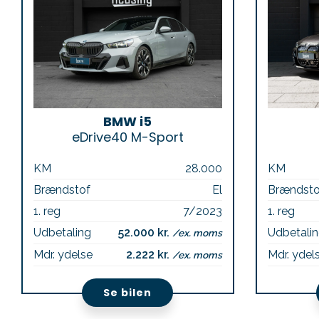
BMW i5
eDrive40 M-Sport
KM
28.000
KM
Brændstof
El
Brændsto
1. reg
7/2023
1. reg
Udbetaling
52.000 kr.
Udbetali
/ex. moms
Mdr. ydelse
2.222 kr.
Mdr. ydel
/ex. moms
Se bilen