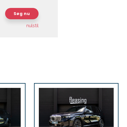
Søg nu
nulstil