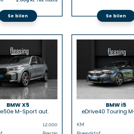
/ex. moms
Se bilen
Se bilen
BMW X5
BMW i5
ve50e M-Sport aut.
eDrive40 Touring M
12.000
KM
f
Benzin
Brændstof