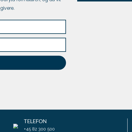
givere.
TELEFON
+45 82 300 500