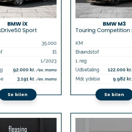
BMW iX
BMW M3
xDrive50 Sport
35.000
KM
f
El
Brændstof
1/2023
1. reg
ng
92.000 kr.
Udbetaling
122.000 kr
/ex. moms
se
3.191 kr.
Mdr. ydelse
9.982 kr
/ex. moms
Se bilen
Se bilen