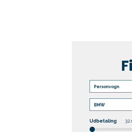
Biler
Bilmærker
F
Udbetaling
32.