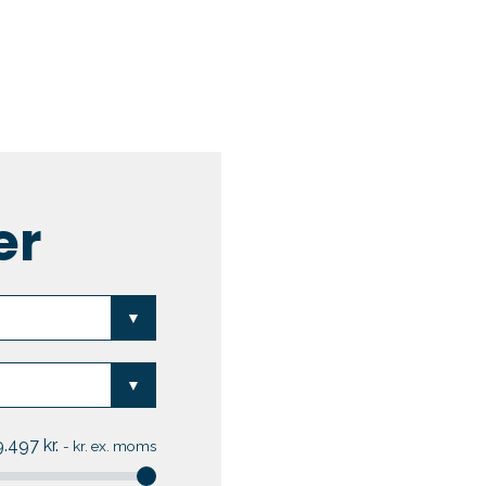
Skift til os
Kundefordele
Kontakt
er
9.497
kr.
-
kr. ex. moms