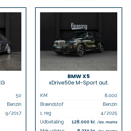
BMW X5
KG
xDrive50e M-Sport aut.
50
KM
8.000
Benzin
Brændstof
Benzin
9/2017
1. reg
4/2025
Udbetaling
128.000 kr.
/ex. moms
Mdr. ydelse
8.370 kr.