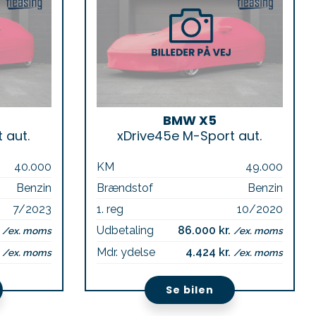
BMW X5
 aut.
xDrive45e M-Sport aut.
40.000
KM
49.000
Benzin
Brændstof
Benzin
7/2023
1. reg
10/2020
.
Udbetaling
86.000 kr.
/ex. moms
/ex. moms
.
Mdr. ydelse
4.424 kr.
/ex. moms
/ex. moms
Se bilen