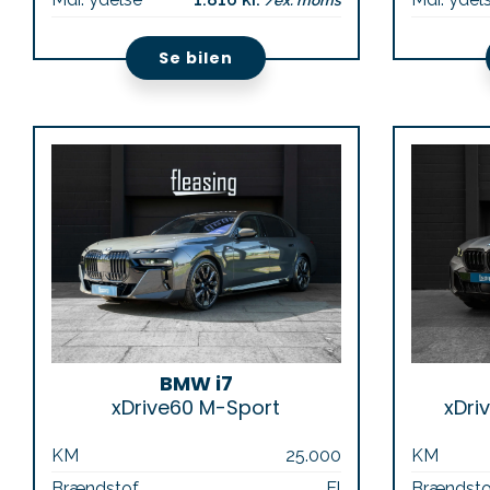
/ex. moms
Se bilen
BMW i7
xDrive60 M-Sport
xDri
KM
25.000
KM
Brændstof
El
Brændsto