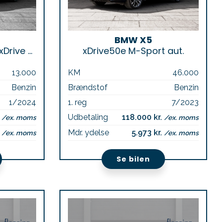
BMW X5
Touring Competition xDrive aut.
xDrive50e M-Sport aut.
13.000
KM
46.000
Benzin
Brændstof
Benzin
1/2024
1. reg
7/2023
.
Udbetaling
118.000 kr.
/ex. moms
/ex. moms
.
Mdr. ydelse
5.973 kr.
/ex. moms
/ex. moms
Se bilen