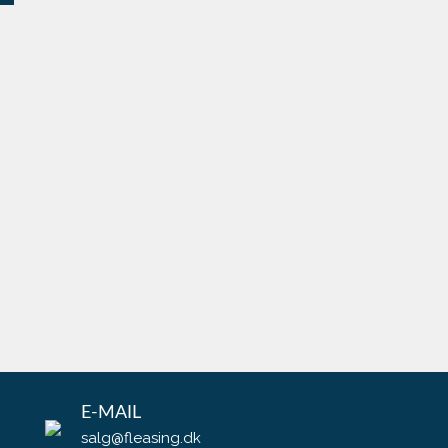
E-MAIL
salg@fleasing.dk