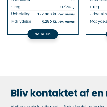
1. reg
11/2023
1. reg
Udbetaling
122.000 kr.
Udbetali
/ex. moms
Mdr. ydelse
5.280 kr.
Mdr. ydel
/ex. moms
Se bilen
Bliv kontaktet af en
Vi vil gerne hjælpe dig med at finde den rigtige løsning