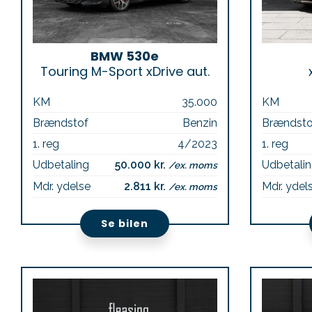
BMW 530e
Touring M-Sport xDrive aut.
KM
35.000
KM
Brændstof
Benzin
Brændsto
1. reg
4/2023
1. reg
Udbetaling
50.000 kr.
Udbetali
/ex. moms
Mdr. ydelse
2.811 kr.
Mdr. ydel
/ex. moms
Se bilen