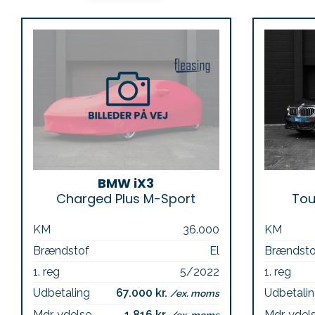
BMW iX3
Charged Plus M-Sport
Tou
KM
36.000
KM
Brændstof
El
Brændsto
1. reg
5/2022
1. reg
Udbetaling
67.000 kr.
Udbetali
/ex. moms
Mdr. ydelse
1.816 kr.
Mdr. ydel