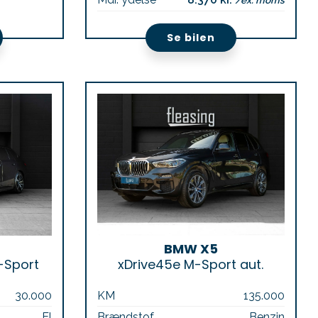
/ex. moms
Se bilen
BMW X5
-Sport
xDrive45e M-Sport aut.
30.000
KM
135.000
El
Brændstof
Benzin