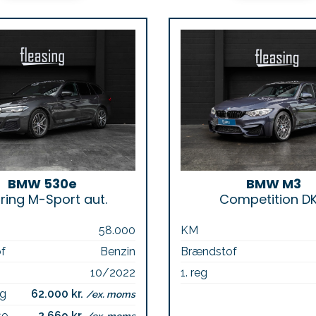
BMW 530e
BMW M3
ring M-Sport aut.
Competition D
58.000
KM
f
Benzin
Brændstof
10/2022
1. reg
ng
62.000 kr.
/ex. moms
se
2.669 kr.