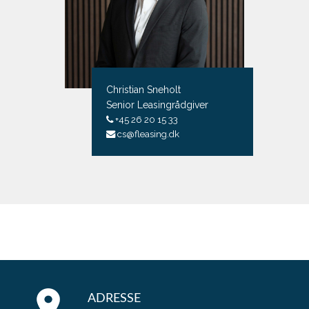
Christian Sneholt
Senior Leasingrådgiver
+45 26 20 15 33
cs@fleasing.dk
ADRESSE