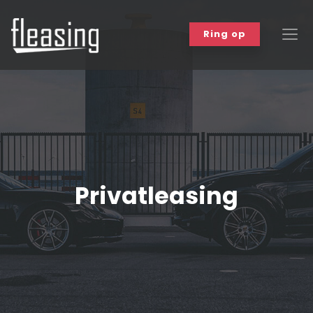
Ring op
Biler
Bilmærker
Om leasing
Privatleasing
Varebiler
Workshop
Events
Kundefordele