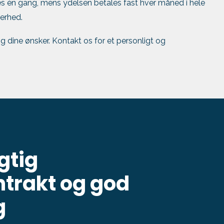
es én gang, mens ydelsen betales fast hver måned i hele
erhed.
g dine ønsker. Kontakt os for et personligt og
gtig
ntrakt og god
g