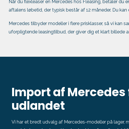
Når du flexleaser en Mercedes hos Fleasing, betaler du 
aftalens løbetid, der typisk består af 12 måneder. Du ka
Mercedes tilbyder modeller i flere prisklasser, så vi kan
uforpligtende leasingtilbud, der giver dig et klart billede
Import af Mercedes 
udlandet
Vi har et bredt udvalg af Mercedes-modeller på lager, m