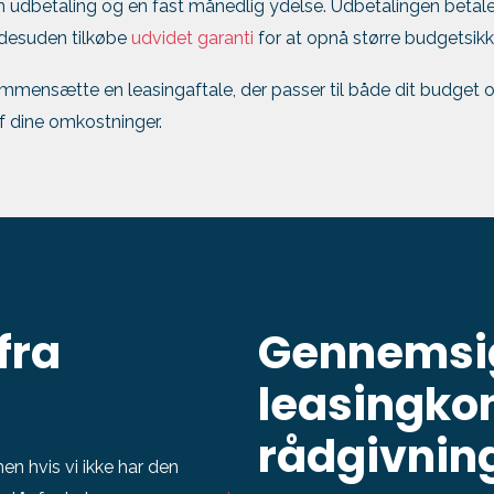
en udbetaling og en fast månedlig ydelse. Udbetalingen betal
n desuden tilkøbe
udvidet garanti
for at opnå større budgetsikk
 sammensætte en leasingaftale, der passer til både dit budget o
 af dine omkostninger.
fra
Gennemsi
leasingko
rådgivnin
en hvis vi ikke har den