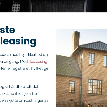
ste
leasing
rcedes med høj sikkerhed og
t på en gang. Med
flexleasing
len er registreret, hvilket gør
 og vi håndterer alt det
s skal hentes hjem fra
den skjulte omkostninger, så