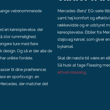
 mange velrenommerede
Mercedes-Benz’ EQ-serie til
samt høj komfort og effektivi
rækkevidde og er udstyret 
d en køreoplevelse, der
køreoplevelse. Elbiler fra 
å stor rummelighed,
støjsvag kørsel, som giver e
ængere ture med flere
bykørsel.
k design. Og så er der alle de
 har unikke fordele.
Skal din næste bil være en e
Så husk at tage Fleasing med 
sser til dine præferencer,
erhvervsleasing
.
lease en sportsvogn, en
en Mercedes, der matcher det