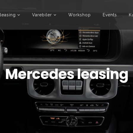
leasing
Varebiler
Workshop
Events
K
Mercedes leasing