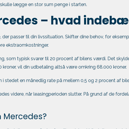
 skulle lægge en stor sum penge i starten.
ercedes – hvad indebæ
, der passer til din livssituation. Skifter dine behov, for eksemp
ore ekstraomkostninger.
g, som typisk svarer til 20 procent af bilens værdi. Det skyldes
00 kroner, vil din udbetaling altså være omkring 68.000 kroner.
n i stedet en månedlig rate på mellem 0,5 og 2 procent af bile
des videre, når leasingperioden slutter. På grund af de fordela
en Mercedes?