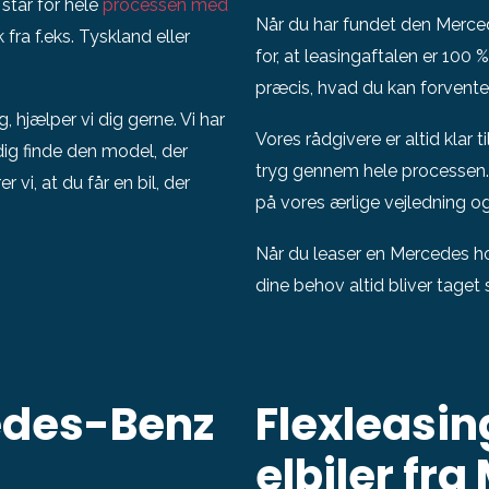
 står for hele
processen med
Når du har fundet den Mercedes
k fra f.eks. Tyskland eller
for, at leasingaftalen er 100
præcis, hvad du kan forvente
, hjælper vi dig gerne. Vi har
Vores rådgivere er altid klar t
dig finde den model, der
tryg gennem hele processen. M
vi, at du får en bil, der
på vores ærlige vejledning o
Når du leaser en Mercedes ho
dine behov altid bliver taget s
cedes-Benz
Flexleasin
elbiler fr