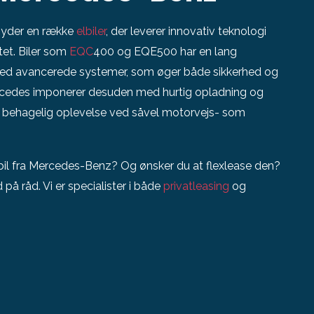
byder en række
elbiler
, der leverer innovativ teknologi
tet. Biler som
EQC
400 og EQE500 har en lang
med avancerede systemer, som øger både sikkerhed og
Mercedes imponerer desuden med hurtig opladning og
n behagelig oplevelse ved såvel motorvejs- som
lbil fra Mercedes-Benz? Og ønsker du at flexlease den?
på råd. Vi er specialister i både
privatleasing
og