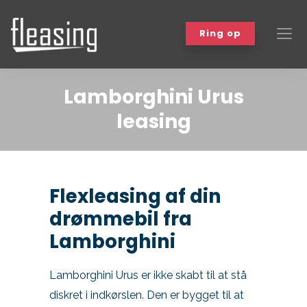
Ring op
Lamborghini Urus
Biler
leasing
Bilmærker
Om leasing
Flexleasing af din
Varebiler
drømmebil fra
Workshop
Lamborghini
Events
Lamborghini Urus er ikke skabt til at stå
Kundefordele
diskret i indkørslen. Den er bygget til at