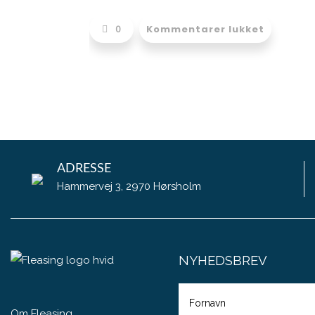
0
Kommentarer lukket
ADRESSE
Hammervej 3, 2970 Hørsholm
NYHEDSBREV
Fulde
navn
Om Fleasing