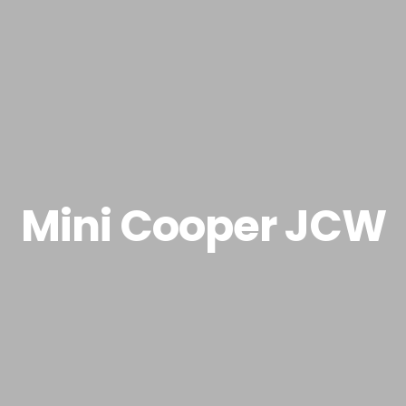
Om leasing
Varebiler
Workshop
Events
Mini Cooper JCW