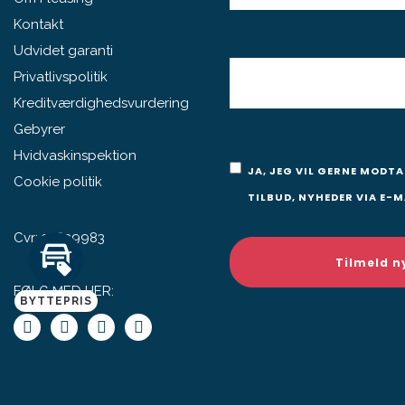
Kontakt
Udvidet garanti
E-
Privatlivspolitik
MAIL
Kreditværdighedsvurdering
Gebyrer
Hvidvaskinspektion
Samtykke
JA, JEG VIL GERNE MODT
Cookie politik
TILBUD, NYHEDER VIA E-M
Cvr: 32839983
FØLG MED HER:
BYTTEPRIS