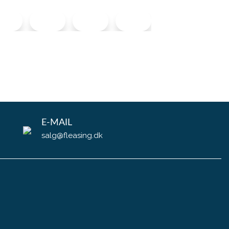
0
0
0
0
E-MAIL
salg@fleasing.dk